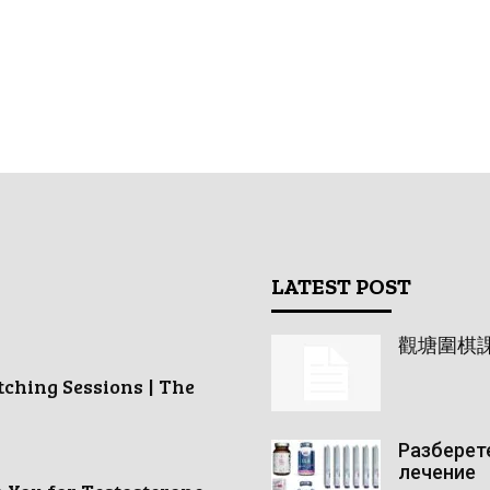
LATEST POST
觀塘圍棋
tching Sessions | The
Разберете
лечение