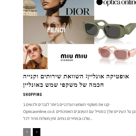
אופטיקה אונליין: השוואת שירותים וקנייה
חכמה של משקפי שמש באונליין
SHOPPING
קנו את משקפי השמש העדכניים ביותר לגברים ולנשים ב-
Opticaonline.co.il. הגן על העיניים שלך בסטייל עם העיצובים האופנתיים
שלנו ובמחירים נוחים. זמין משלוח מהיר לכל...