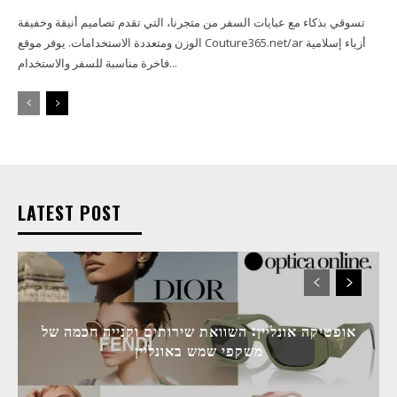
تسوقي بذكاء مع عبايات السفر من متجرنا، التي تقدم تصاميم أنيقة وخفيفة
الوزن ومتعددة الاستخدامات. يوفر موقع Couture365.net/ar أزياء إسلامية
فاخرة مناسبة للسفر والاستخدام...
LATEST POST
אופטיקה אונליין: השוואת שירותים וקנייה חכמה של
משקפי שמש באונליין