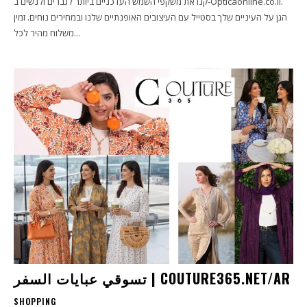
קנו את משקפי השמש העדכניים ביותר לגברים ולנשים ב-Opticaonline.co.il.
הגן על העיניים שלך בסטייל עם העיצובים האופנתיים שלנו ובמחירים נוחים. זמין
משלוח מהיר לכל...
تسوقي عبايات السفر | COUTURE365.NET/AR
SHOPPING