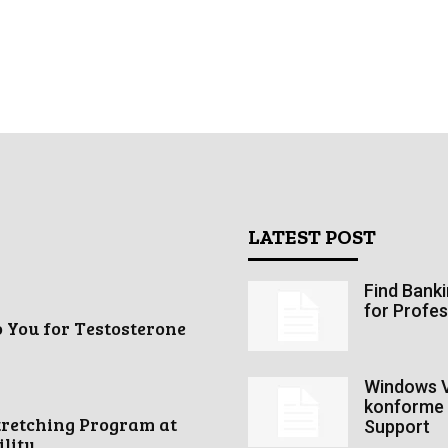
LATEST POST
Find Bank
for Profes
o You for Testosterone
Windows V
konforme 
tretching Program at
Support
ity...