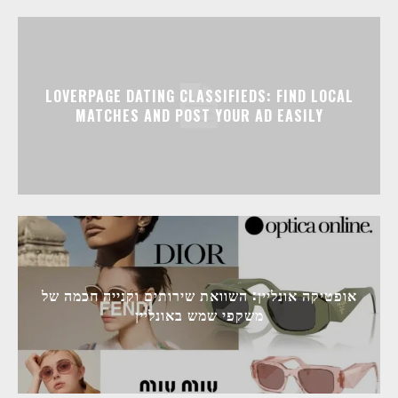
LOVERPAGE DATING CLASSIFIEDS: FIND LOCAL
MATCHES AND POST YOUR AD EASILY
אופטיקה אונליין: השוואת שירותים וקנייה חכמה של
משקפי שמש באונליין