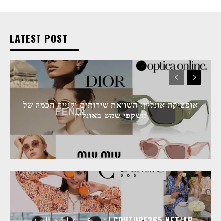
LATEST POST
אופטיקה אונליין: השוואת שירותים וקנייה חכמה של
משקפי שמש באונליין
تسوقي عبايات السفر | COUTURE365.NET/AR