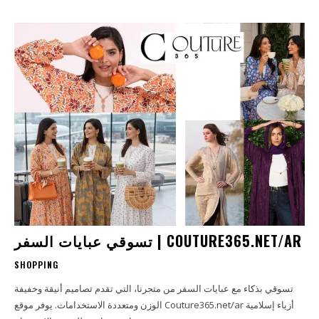
تسوقي عبايات السفر | COUTURE365.NET/AR
SHOPPING
تسوقي بذكاء مع عبايات السفر من متجرنا، التي تقدم تصاميم أنيقة وخفيفة
الوزن ومتعددة الاستخدامات. يوفر موقع Couture365.net/ar أزياء إسلامية