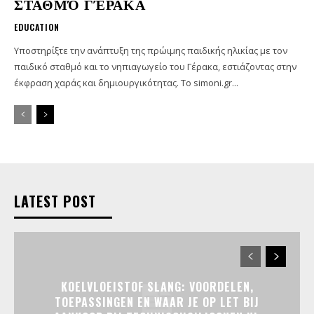
ΣΤΑΘΜΌ ΓΈΡΑΚΑ
EDUCATION
Υποστηρίξτε την ανάπτυξη της πρώιμης παιδικής ηλικίας με τον
παιδικό σταθμό και το νηπιαγωγείο του Γέρακα, εστιάζοντας στην
έκφραση χαράς και δημιουργικότητας. Το simoni.gr...
LATEST POST
KOELVLOEISTOF SLANG: VOORDELEN,
TOEPASSINGEN EN WAAR JE OP LET BIJ