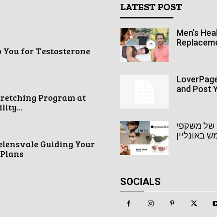
LATEST POST
Men’s Heal
Replacem
o You for Testosterone
LoverPage 
and Post Y
tretching Program at
ity...
ה של משקפי
 באונליין
elensvale Guiding Your
 Plans
SOCIALS