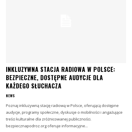
INKLUZYWNA STACJA RADIOWA W POLSCE:
BEZPIECZNE, DOSTĘPNE AUDYCJE DLA
KAŻDEGO SŁUCHACZA
NEWS
Poznaj inkluzywną stację radiową w Polsce, oferującą dostępne
audycje, programy społeczne, dyskusje o mobilności i angażujące
treści kulturalne dla zróżnicowanej publiczności.
bezpiecznapodroz.org oferuje informacyjne...