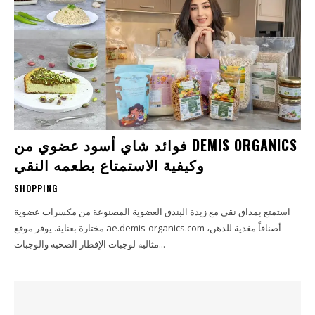
فوائد شاي أسود عضوي من DEMIS ORGANICS
وكيفية الاستمتاع بطعمه النقي
SHOPPING
استمتع بمذاق نقي مع زبدة البندق العضوية المصنوعة من مكسرات عضوية
مختارة بعناية. يوفر موقع ae.demis-organics.com أصنافاً مغذية للدهن،
مثالية لوجبات الإفطار الصحية والوجبات...