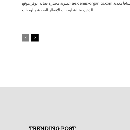
عضوية مختارة بعناية. يوفر موقع ae.demis-organics.com أصنافاً مغذية
للدهن، مثالية لوجبات الإفطار الصحية والوجبات...
TRENDING POST