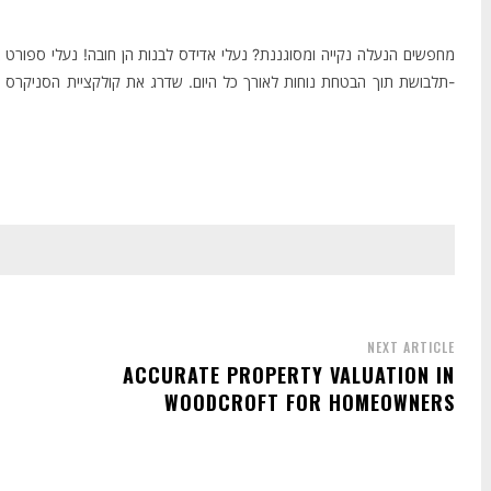
מחפשים הנעלה נקייה ומסוגננת? נעלי אדידס לבנות הן חובה! נעלי ספור
תלבושת תוך הבטחת נוחות לאורך כל היום. שדרג את קולקציית הסניקרס -
NEXT ARTICLE
ACCURATE PROPERTY VALUATION IN
WOODCROFT FOR HOMEOWNERS