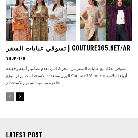
تسوقي عبايات السفر | COUTURE365.NET/AR
SHOPPING
تسوقي بذكاء مع عبايات السفر من متجرنا، التي تقدم تصاميم أنيقة وخفيفة
الوزن ومتعددة الاستخدامات. يوفر موقع Couture365.net/ar أزياء إسلامية
فاخرة مناسبة للسفر والاستخدام...
LATEST POST